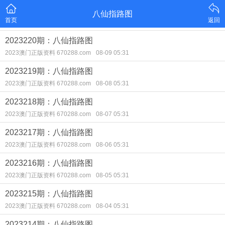
八仙指路图
首页
返回
2023220期：八仙指路图
2023澳门正版资料 670288.com
08-09 05:31
2023219期：八仙指路图
2023澳门正版资料 670288.com
08-08 05:31
2023218期：八仙指路图
2023澳门正版资料 670288.com
08-07 05:31
2023217期：八仙指路图
2023澳门正版资料 670288.com
08-06 05:31
2023216期：八仙指路图
2023澳门正版资料 670288.com
08-05 05:31
2023215期：八仙指路图
2023澳门正版资料 670288.com
08-04 05:31
2023214期：八仙指路图