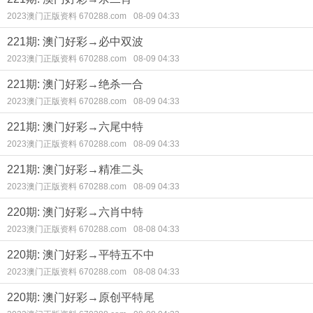
2023澳门正版资料 670288.com
08-09 04:33
221期: 澳门好彩→必中双波
2023澳门正版资料 670288.com
08-09 04:33
221期: 澳门好彩→绝杀一合
2023澳门正版资料 670288.com
08-09 04:33
221期: 澳门好彩→六尾中特
2023澳门正版资料 670288.com
08-09 04:33
221期: 澳门好彩→精准二头
2023澳门正版资料 670288.com
08-09 04:33
220期: 澳门好彩→六肖中特
2023澳门正版资料 670288.com
08-08 04:33
220期: 澳门好彩→平特五不中
2023澳门正版资料 670288.com
08-08 04:33
220期: 澳门好彩→原创平特尾