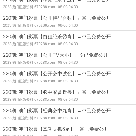
2023澳门正版资料 670288.com
08-08 04:30
220期: 澳门彩票【公开特码合数】←※已免费公开
2023澳门正版资料 670288.com
08-08 04:30
220期: 澳门彩票【白姐绝杀②肖】←※已免费公开
2023澳门正版资料 670288.com
08-08 04:30
220期: 澳门彩票【公开TM大小】←※已免费公开
2023澳门正版资料 670288.com
08-08 04:30
220期: 澳门彩票【公开必中波色】←※已免费公开
2023澳门正版资料 670288.com
08-08 04:30
220期: 澳门彩票【必中家畜野兽】←※已免费公开
2023澳门正版资料 670288.com
08-08 04:30
220期: 澳门彩票【经典必中九肖】←※已免费公开
2023澳门正版资料 670288.com
08-08 04:30
220期: 澳门彩票【真功夫抓6尾】←※已免费公开