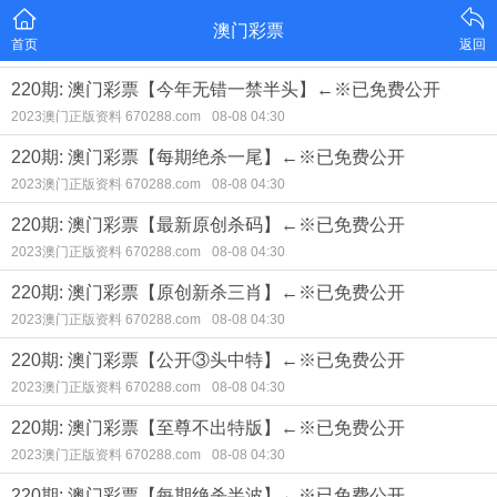
澳门彩票
首页
返回
220期: 澳门彩票【今年无错一禁半头】←※已免费公开
2023澳门正版资料 670288.com
08-08 04:30
220期: 澳门彩票【每期绝杀一尾】←※已免费公开
2023澳门正版资料 670288.com
08-08 04:30
220期: 澳门彩票【最新原创杀码】←※已免费公开
2023澳门正版资料 670288.com
08-08 04:30
220期: 澳门彩票【原创新杀三肖】←※已免费公开
2023澳门正版资料 670288.com
08-08 04:30
220期: 澳门彩票【公开③头中特】←※已免费公开
2023澳门正版资料 670288.com
08-08 04:30
220期: 澳门彩票【至尊不出特版】←※已免费公开
2023澳门正版资料 670288.com
08-08 04:30
220期: 澳门彩票【每期绝杀半波】←※已免费公开