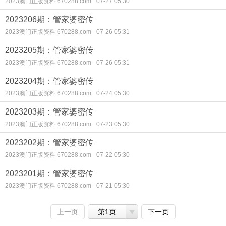
2023澳门正版资料 670288.com
07-27 05:30
2023206期：管家婆密传
2023澳门正版资料 670288.com
07-26 05:31
2023205期：管家婆密传
2023澳门正版资料 670288.com
07-26 05:31
2023204期：管家婆密传
2023澳门正版资料 670288.com
07-24 05:30
2023203期：管家婆密传
2023澳门正版资料 670288.com
07-23 05:30
2023202期：管家婆密传
2023澳门正版资料 670288.com
07-22 05:30
2023201期：管家婆密传
2023澳门正版资料 670288.com
07-21 05:30
上一页
第1页
下一页