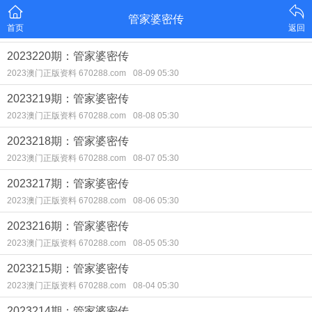
管家婆密传
首页
返回
2023220期：管家婆密传
2023澳门正版资料 670288.com
08-09 05:30
2023219期：管家婆密传
2023澳门正版资料 670288.com
08-08 05:30
2023218期：管家婆密传
2023澳门正版资料 670288.com
08-07 05:30
2023217期：管家婆密传
2023澳门正版资料 670288.com
08-06 05:30
2023216期：管家婆密传
2023澳门正版资料 670288.com
08-05 05:30
2023215期：管家婆密传
2023澳门正版资料 670288.com
08-04 05:30
2023214期：管家婆密传