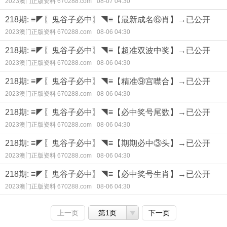
2023澳门正版资料 670288.com
08-07 04:30
218期: ≡◤〖鬼谷子必中〗◥≡【最新成名⑥肖】→已公开
2023澳门正版资料 670288.com
08-06 04:30
218期: ≡◤〖鬼谷子必中〗◥≡【超准双波中奖】→已公开
2023澳门正版资料 670288.com
08-06 04:30
218期: ≡◤〖鬼谷子必中〗◥≡【精准⑨宫噤合】→已公开
2023澳门正版资料 670288.com
08-06 04:30
218期: ≡◤〖鬼谷子必中〗◥≡【必中奖号尾数】→已公开
2023澳门正版资料 670288.com
08-06 04:30
218期: ≡◤〖鬼谷子必中〗◥≡【期期必中③头】→已公开
2023澳门正版资料 670288.com
08-06 04:30
218期: ≡◤〖鬼谷子必中〗◥≡【必中奖号生肖】→已公开
2023澳门正版资料 670288.com
08-06 04:30
上一页
第1页
下一页